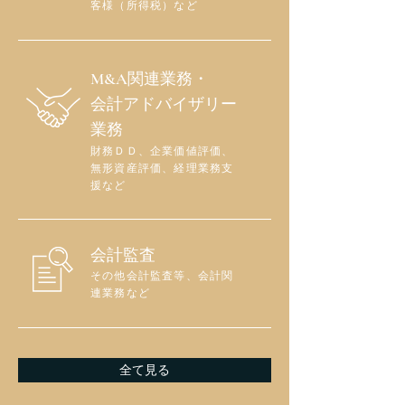
客様（所得税）など
M&A関連業務・
会計アドバイザリー
業務
財務ＤＤ、企業価値評価、
無形資産評価、経理業務支
援など
会計監査
その他会計監査等、会計関
連業務など
全て見る